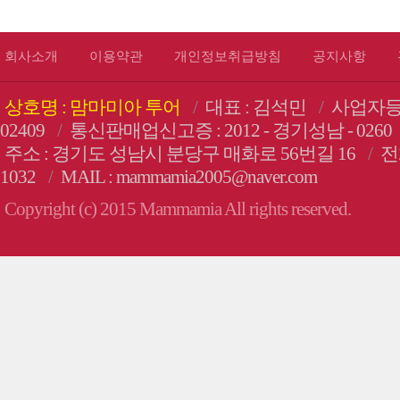
회사소개
이용약관
개인정보취급방침
공지사항
상호명 : 맘마미아 투어
/
대표 : 김석민
/
사업자등록번
02409
/
통신판매업신고증 : 2012 - 경기성남 - 0260
주소 : 경기도 성남시 분당구 매화로 56번길 16
/
전화
1032
/
MAIL : mammamia2005@naver.com
Copyright (c) 2015 Mammamia All rights reserved.