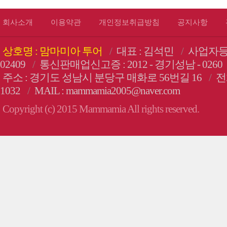
회사소개
이용약관
개인정보취급방침
공지사항
상호명 : 맘마미아 투어
/
대표 : 김석민
/
사업자등록번
02409
/
통신판매업신고증 : 2012 - 경기성남 - 0260
주소 : 경기도 성남시 분당구 매화로 56번길 16
/
전화
1032
/
MAIL : mammamia2005@naver.com
Copyright (c) 2015 Mammamia All rights reserved.