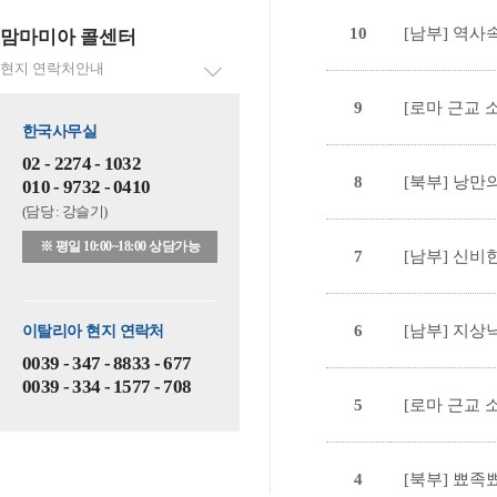
10
[남부] 역사
맘마미아 콜센터
현지 연락처안내
9
[로마 근교 
한국사무실
02 - 2274 - 1032
8
[북부] 낭만
010 - 9732 - 0410
(담당 : 강슬기)
※ 평일 10:00~18:00 상담가능
7
[남부] 신비
6
[남부] 지상
이탈리아 현지 연락처
0039 - 347 - 8833 - 677
0039 - 334 - 1577 - 708
5
[로마 근교 
4
[북부] 뾰족