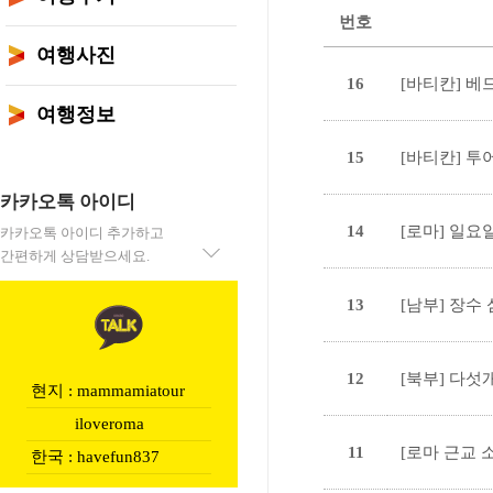
번호
여행사진
16
[바티칸] 베
여행정보
15
[바티칸] 투
카카오톡 아이디
14
[로마] 일요
카카오톡 아이디 추가하고
간편하게 상담받으세요.
13
[남부] 장수
12
[북부] 다섯
현지 : mammamiatour
iloveroma
11
[로마 근교 
한국 : havefun837