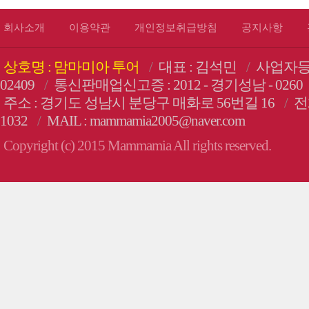
회사소개
이용약관
개인정보취급방침
공지사항
상호명 : 맘마미아 투어
/
대표 : 김석민
/
사업자등록번
02409
/
통신판매업신고증 : 2012 - 경기성남 - 0260
주소 : 경기도 성남시 분당구 매화로 56번길 16
/
전화
1032
/
MAIL : mammamia2005@naver.com
Copyright (c) 2015 Mammamia All rights reserved.