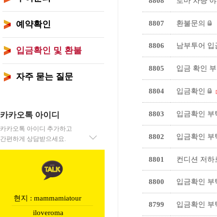
8808
로마 차량 야
예약확인
8807
환불문의
8806
남부투어 
입금확인 및 환불
8805
입금 확인 
자주 묻는 질문
8804
입금확인
8803
입금확인 
카카오톡 아이디
카카오톡 아이디 추가하고
8802
입금확인 
간편하게 상담받으세요.
8801
컨디션 저하
8800
입금확인 부
현지 : mammamiatour
8799
입금확인 부
iloveroma