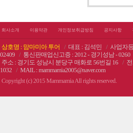
회사소개
이용약관
개인정보취급방침
공지사항
상호명 : 맘마미아 투어
/
대표 : 김석민
/
사업자등록번
02409
/
통신판매업신고증 : 2012 - 경기성남 - 0260
주소 : 경기도 성남시 분당구 매화로 56번길 16
/
전화
1032
/
MAIL : mammamia2005@naver.com
Copyright (c) 2015 Mammamia All rights reserved.